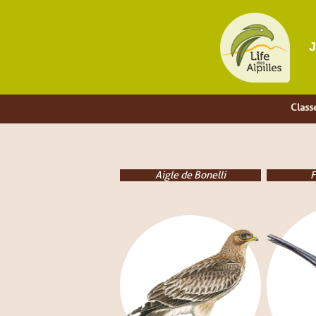
J
Classe
Tailles
Cache-cach